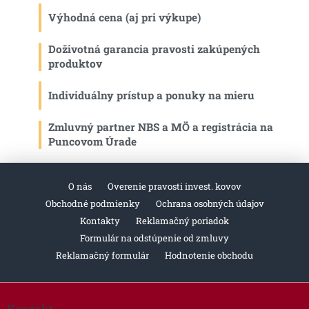
Výhodná cena (aj pri výkupe)
Doživotná garancia pravosti zakúpených
produktov
Individuálny prístup a ponuky na mieru
Zmluvný partner NBS a MÖ a registrácia na
Puncovom Úrade
O nás
Overenie pravosti invest. kovov
Obchodné podmienky
Ochrana osobných údajov
Kontakty
Reklamačný poriadok
Formulár na odstúpenie od zmluvy
Reklamačný formulár
Hodnotenie obchodu
Z
á