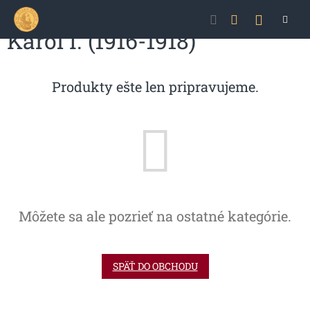
Prejsť
NÁKU
na
obsah
Karol I. (1916-1918)
KOŠÍK
Produkty ešte len pripravujeme.
Môžete sa ale pozrieť na ostatné kategórie.
SPÄŤ DO OBCHODU