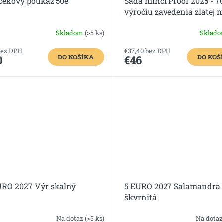
čekový poukaz 50e
Sada mincí Proof 2025 - 7
výročiu zavedenia zlatej 
– florénu v Uhorsku
Skladom
(>5 ks)
Sklad
bez DPH
€37,40 bez DPH
DO KOŠÍKA
DO KOŠ
0
€46
URO 2027 Výr skalný
5 EURO 2027 Salamandra
škvrnitá
Na dotaz
(>5 ks)
Na dota