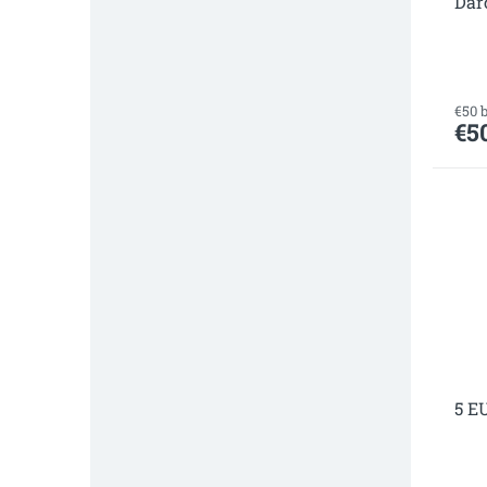
Dar
€50 
€5
5 E