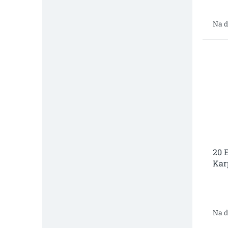
Na d
20 
Kar
Na d