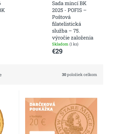
6
Sada mincí BK
BK
2025 - POFIS –
Poštová
filatelistická
služba – 75.
výročie založenia
Skladom
(1 ks)
€29
30
položiek celkom
e