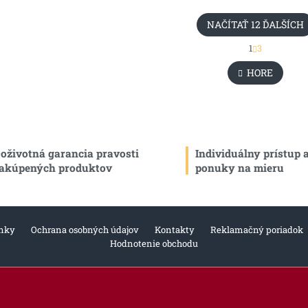
NAČÍTAŤ 12 ĎALŠÍCH
S
1
3
O
t
r
v
HORE
á
l
n
á
k
d
o
a
v
c
a
i
n
oživotná garancia pravosti
Individuálny prístup 
e
i
akúpených produktov
ponuky na mieru
e
p
r
v
k
y
nky
Ochrana osobných údajov
Kontakty
Reklamačný poriadok
v
Hodnotenie obchodu
ý
p
i
s
u