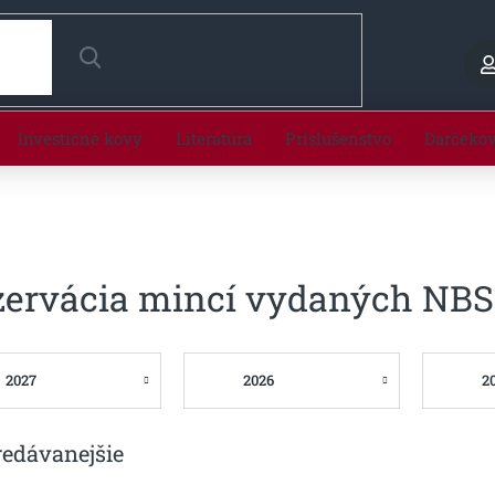
HĽADAŤ
Investičné kovy
Literatúra
Príslušenstvo
Darčeko
zervácia mincí vydaných NBS
2027
2026
2
redávanejšie