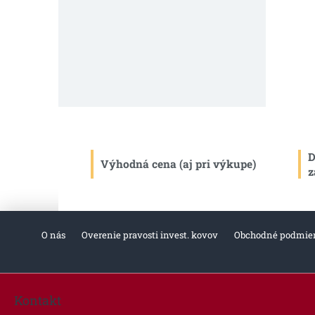
D
Výhodná cena (aj pri výkupe)
z
O nás
Overenie pravosti invest. kovov
Obchodné podmie
Z
á
Kontakt
p