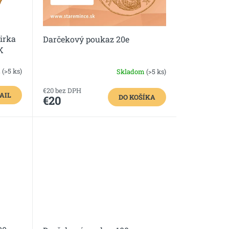
irka
Darčekový poukaz 20e
K
z
(>5 ks)
Skladom
(>5 ks)
€20 bez DPH
AIL
DO KOŠÍKA
€20