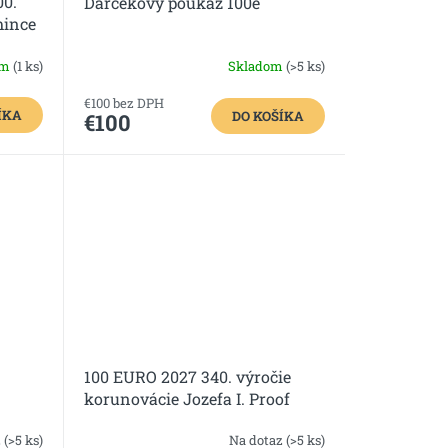
00.
Darčekový poukaz 100e
mince
om
(1 ks)
Skladom
(>5 ks)
€100 bez DPH
ÍKA
DO KOŠÍKA
€100
100 EURO 2027 340. výročie
korunovácie Jozefa I. Proof
z
(>5 ks)
Na dotaz
(>5 ks)