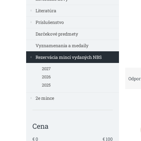
Literatúra
Príslušenstvo
Darčekové predmety
Vyznamenania a medaily
Rezervácia mincí vydaných NBS
2027
R
a
2026
Odpo
d
2025
e
V
n
2e mince
ý
i
p
e
i
p
Cena
s
r
p
o
r
€
0
€
100
d