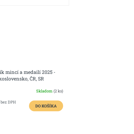
ík mincí a medailí 2025 -
koslovensko, ČR, SR
Skladom
(2 ks)
1 bez DPH
DO KOŠÍKA
O
v