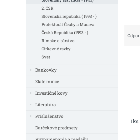
Slovenský štát (1939 - 1945)
2. ČSR
Slovenská republika ( 1993 - )
Protektorát Čechy a Morava
R
Česká Republika (1993 - )
a
Odpo
d
Rímske cisárstvo
e
Cirkevné razby
V
n
Svet
ý
i
p
e
Bankovky
i
p
Zlaté mince
s
r
p
o
Investičné kovy
r
d
o
u
Literatúra
d
k
u
Príslušenstvo
t
1ks
k
o
Darčekové predmety
t
v
o
Vyznamenania a medaily