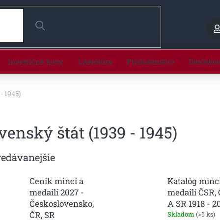
HĽADAŤ
Investičné kovy
Literatúra
Príslušenstvo
Darčeko
- 1945)
venský štát (1939 - 1945)
redávanejšie
Ceník mincí a
Katalóg mincí
medailí 2027 -
medailí ČSR,
Československo,
A SR 1918 - 2
ČR, SR
Skladom
(>5 ks)