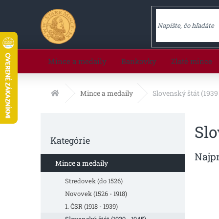
Prejsť
na
obsah
Mince a medaily
Bankovky
Zlaté mince
Domov
Mince a medaily
Slovenský štát (1939 
B
Slo
o
Preskočiť
č
Kategórie
kategórie
n
Najp
ý
Mince a medaily
p
a
Stredovek (do 1526)
n
Novovek (1526 - 1918)
e
1. ČSR (1918 - 1939)
l