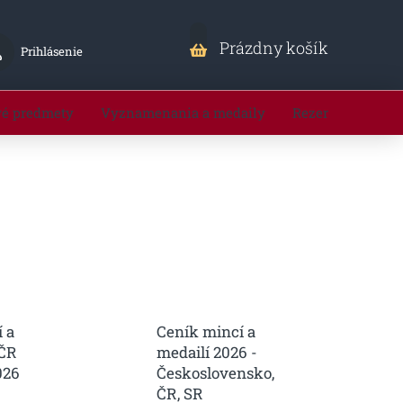
Nákupný
Prázdny košík
Prihlásenie
košík
vé predmety
Vyznamenania a medaily
Rezervácia minc
 a
Ceník mincí a
 ČR
medailí 2026 -
026
Československo,
ČR, SR