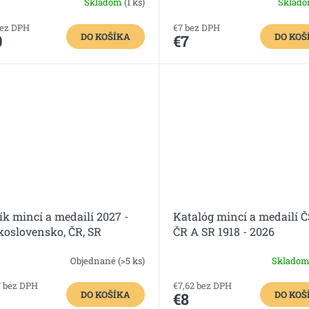
Skladom
(1 ks)
Sklad
bez DPH
€7 bez DPH
DO KOŠÍKA
DO KOŠ
0
€7
ík mincí a medailí 2027 -
Katalóg mincí a medailí Č
koslovensko, ČR, SR
ČR A SR 1918 - 2026
Objednané
(>5 ks)
Sklado
7 bez DPH
€7,62 bez DPH
DO KOŠÍKA
DO KOŠ
€8