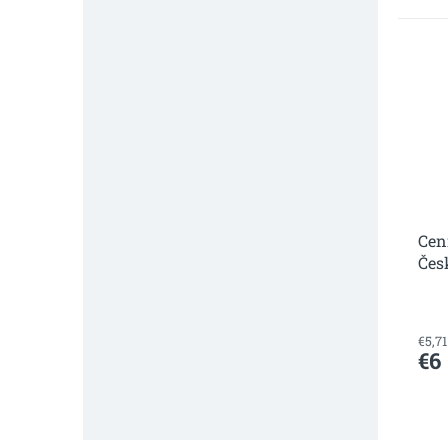
Cen
Čes
€5,7
€6