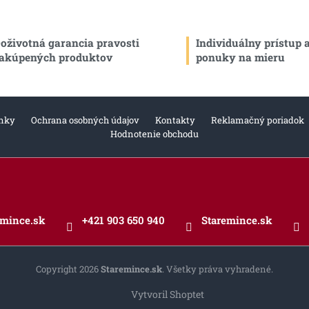
l
á
d
oživotná garancia pravosti
Individuálny prístup 
a
c
akúpených produktov
ponuky na mieru
i
e
p
r
nky
Ochrana osobných údajov
Kontakty
Reklamačný poriadok
v
Hodnotenie obchodu
k
y
v
ý
p
i
s
emince.sk
+421 903 650 940
Staremince.sk
u
Copyright 2026
Staremince.sk
. Všetky práva vyhradené.
Vytvoril Shoptet