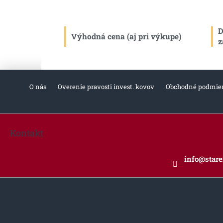
D
Výhodná cena (aj pri výkupe)
z
O nás
Overenie pravosti invest. kovov
Obchodné podmie
Z
á
Kontakt
p
ä
info
@
star
t
i
e