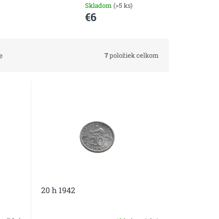
Skladom
(>5 ks)
€6
7
položiek celkom
e
20 h 1942