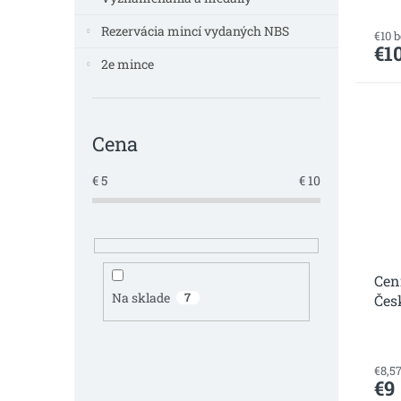
v
Rezervácia mincí vydaných NBS
€10 
€1
2e mince
Cena
€
5
€
10
Cen
Na sklade
7
Čes
€8,5
€9