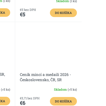
om
(1 ks)
Skladom
(1 ks)
€5 bez DPH
ÍKA
DO KOŠÍKA
€5
SR,
Ceník mincí a medailí 2026 -
Československo, ČR, SR
m
(>5 ks)
Skladom
(>5 ks)
€5,71 bez DPH
ÍKA
DO KOŠÍKA
€6