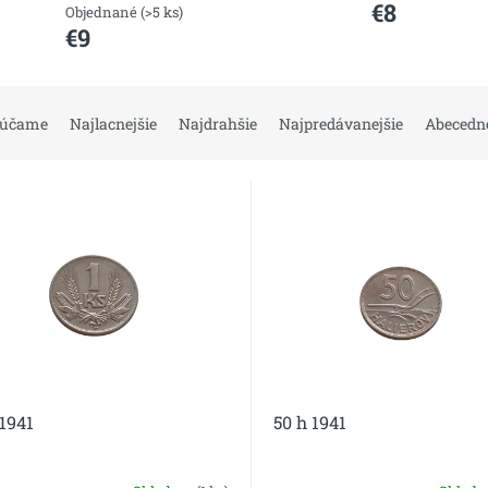
€8
Objednané
(>5 ks)
€9
rúčame
Najlacnejšie
Najdrahšie
Najpredávanejšie
Abecedn
 1941
50 h 1941