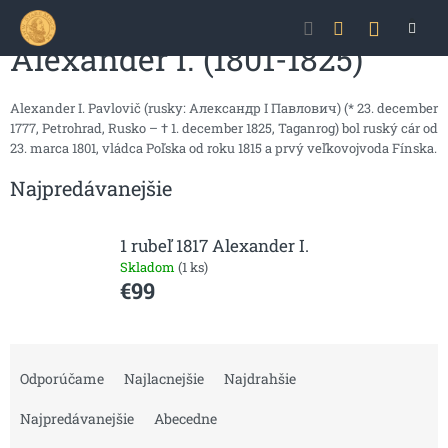
Prejsť
NÁKU
na
obsah
Alexander I. (1801-1825)
KOŠÍK
Alexander I. Pavlovič (rusky: Александр I Павлович) (* 23. december
1777, Petrohrad, Rusko – † 1. december 1825, Taganrog) bol ruský cár od
23. marca 1801, vládca Poľska od roku 1815 a prvý veľkovojvoda Fínska.
Najpredávanejšie
1 rubeľ 1817 Alexander I.
Skladom
(1 ks)
€99
R
a
Odporúčame
Najlacnejšie
Najdrahšie
d
e
Najpredávanejšie
Abecedne
n