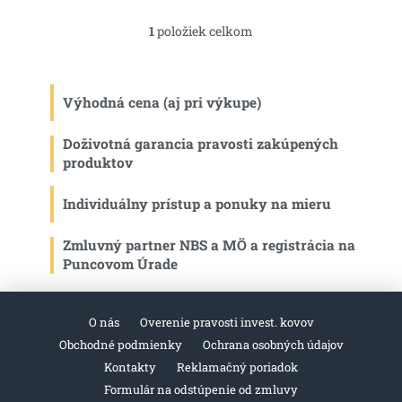
1
položiek celkom
O
v
l
á
Výhodná cena (aj pri výkupe)
d
a
c
Doživotná garancia pravosti zakúpených
i
produktov
e
p
Individuálny prístup a ponuky na mieru
r
v
k
Zmluvný partner NBS a MÖ a registrácia na
y
Puncovom Úrade
v
ý
p
O nás
Overenie pravosti invest. kovov
i
s
Obchodné podmienky
Ochrana osobných údajov
u
Kontakty
Reklamačný poriadok
Formulár na odstúpenie od zmluvy