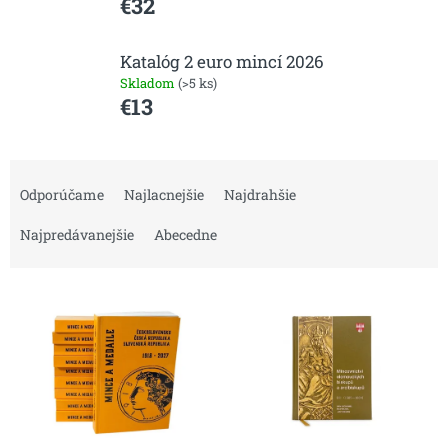
€32
Katalóg 2 euro mincí 2026
Skladom
(>5 ks)
€13
R
a
Odporúčame
Najlacnejšie
Najdrahšie
d
e
Najpredávanejšie
Abecedne
n
i
V
e
ý
p
p
r
i
o
s
d
p
u
r
k