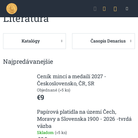
Prejsť
NÁKU
na
obsah
Literatúra
KOŠÍK
B
o
č
n
Katalógy
Časopis Denarius
ý
p
a
Najpredávanejšie
n
e
l
Ceník mincí a medailí 2027 -
Československo, ČR, SR
Objednané
(>5 ks)
€9
Papírová platidla na území Čech,
Moravy a Slovenska 1900 - 2026 -tvrdá
väzba
Skladom
(>5 ks)