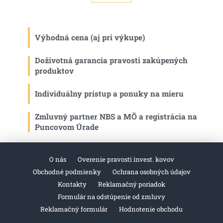
á
k
d
o
v
a
a
c
n
Výhodná cena (aj pri výkupe)
i
i
e
e
p
Doživotná garancia pravosti zakúpených
r
produktov
v
k
Individuálny prístup a ponuky na mieru
y
v
ý
Zmluvný partner NBS a MÖ a registrácia na
p
Puncovom Úrade
i
s
u
O nás
Overenie pravosti invest. kovov
Obchodné podmienky
Ochrana osobných údajov
Kontakty
Reklamačný poriadok
Formulár na odstúpenie od zmluvy
Reklamačný formulár
Hodnotenie obchodu