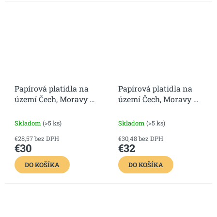
Papírová platidla na
Papírová platidla na
území Čech, Moravy a
území Čech, Moravy a
Slovenska 1900 - 2026
Slovenska 1900 - 2026
-mäkká väzba
-tvrdá väzba
Skladom
(>5 ks)
Skladom
(>5 ks)
€28,57 bez DPH
€30,48 bez DPH
€30
€32
DO KOŠÍKA
DO KOŠÍKA