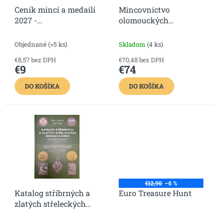
o
t
Ceník mincí a medailí
Mincovníctvo
d
o
2027 -
olomouckých
u
v
Československo, ČR,
biskupov a
k
SR
arcibiskupov - Diel I.
t
Objednané
(>5 ks)
Skladom
(4 ks)
(1585 - 1664) |
o
€8,57 bez DPH
€70,48 bez DPH
v
€9
€74
DO KOŠÍKA
DO KOŠÍKA
€12,90
–6 %
Katalog stříbrných a
Euro Treasure Hunt
zlatých střeleckých
medailí a mincí