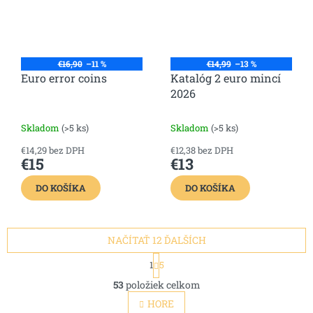
€16,90
–11 %
€14,99
–13 %
Euro error coins
Katalóg 2 euro mincí
2026
Skladom
(>5 ks)
Skladom
(>5 ks)
€14,29 bez DPH
€12,38 bez DPH
€15
€13
DO KOŠÍKA
DO KOŠÍKA
NAČÍTAŤ 12 ĎALŠÍCH
S
1
5
t
O
r
53
položiek celkom
v
á
l
HORE
n