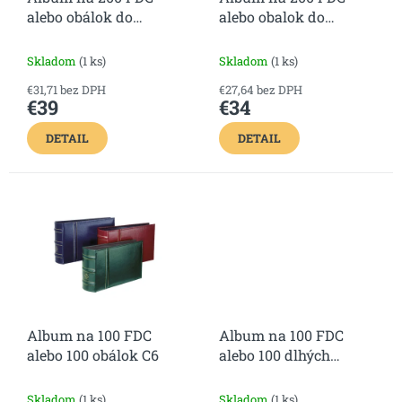
d
alebo obálok do
alebo obalok do
u
243x133mm
195x130mm
k
t
Skladom
(1 ks)
Skladom
(1 ks)
o
€31,71 bez DPH
€27,64 bez DPH
v
€39
€34
DETAIL
DETAIL
Album na 100 FDC
Album na 100 FDC
alebo 100 obálok C6
alebo 100 dlhých
obálok
Skladom
(1 ks)
Skladom
(1 ks)