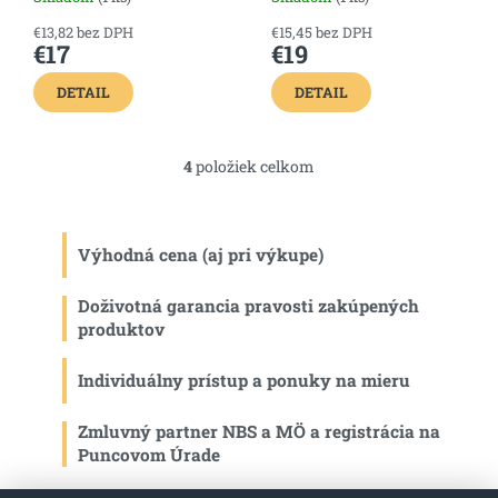
€13,82 bez DPH
€15,45 bez DPH
€17
€19
DETAIL
DETAIL
4
položiek celkom
O
v
l
á
Výhodná cena (aj pri výkupe)
d
a
c
Doživotná garancia pravosti zakúpených
i
produktov
e
p
Individuálny prístup a ponuky na mieru
r
v
k
Zmluvný partner NBS a MÖ a registrácia na
y
Puncovom Úrade
v
ý