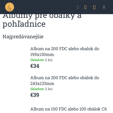
Prejsť
NÁKU
na
obsah
Albumy pre obálky a
KOŠÍK
pohľadnice
Najpredávanejšie
Album na 200 FDC alebo obalok do
195x130mm
Skladom
(1 ks)
€34
Album na 200 FDC alebo obálok do
243x133mm
Skladom
(1 ks)
€39
Album na 100 FDC alebo 100 obálok C6