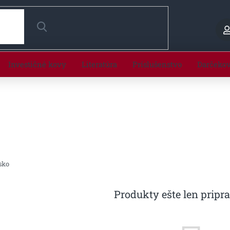
HĽADAŤ
Investičné kovy
Literatúra
Príslušenstvo
Darčeko
sko
Produkty ešte len pripr