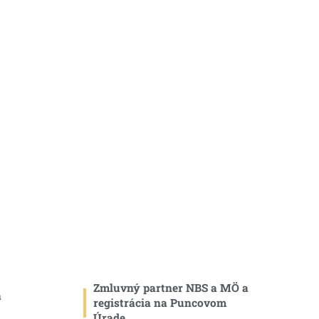
Zmluvný partner NBS a MÖ a
a
registrácia na Puncovom
Úrade