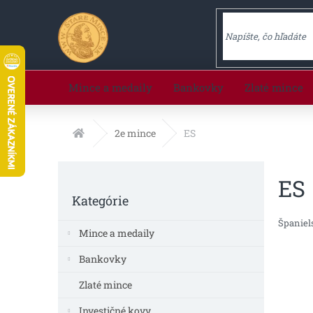
Prejsť
na
obsah
Mince a medaily
Bankovky
Zlaté mince
Domov
2e mince
ES
B
ES
o
Preskočiť
č
Kategórie
kategórie
n
Španiel
ý
Mince a medaily
p
a
Bankovky
n
Zlaté mince
e
l
Investičné kovy