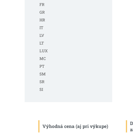
FR
GR
HR
IT
LV
LT
LUX
MC
PT
SM
SR
SI
D
Výhodná cena (aj pri výkupe)
z