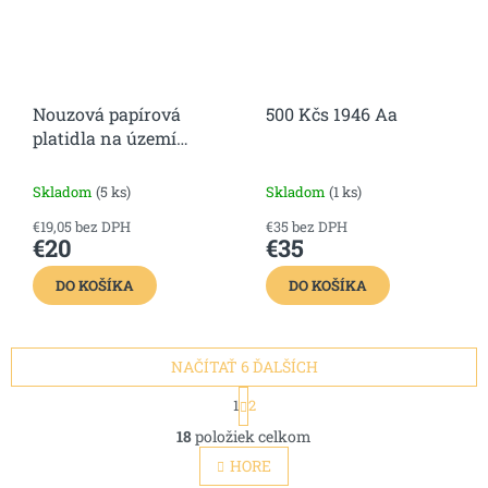
Nouzová papírová
500 Kčs 1946 Aa
platidla na území
Československa 1900 -
1950
Skladom
(5 ks)
Skladom
(1 ks)
€19,05 bez DPH
€35 bez DPH
€20
€35
DO KOŠÍKA
DO KOŠÍKA
NAČÍTAŤ 6 ĎALŠÍCH
S
1
2
t
O
r
18
položiek celkom
v
á
l
HORE
n
á
k