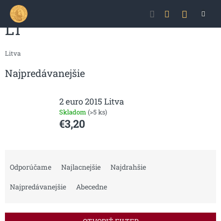
Prejsť
NÁKU
na
obsah
LT
KOŠÍK
Litva
Najpredávanejšie
2 euro 2015 Litva
Skladom
(>5 ks)
€3,20
R
a
Odporúčame
Najlacnejšie
Najdrahšie
d
e
Najpredávanejšie
Abecedne
n
i
e