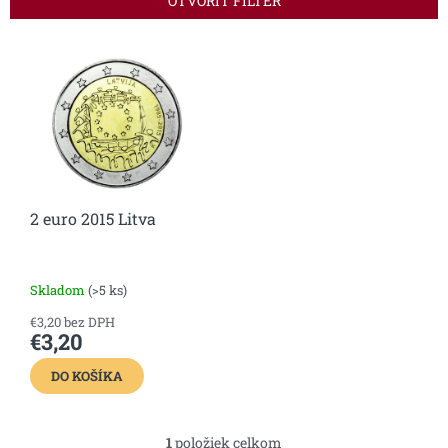
OTVORIŤ FILTER
p
r
V
o
ý
d
p
u
i
k
s
t
p
o
r
v
o
2 euro 2015 Litva
d
u
k
t
Skladom
(>5 ks)
o
€3,20 bez DPH
v
€3,20
DO KOŠÍKA
1
položiek celkom