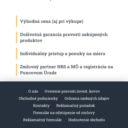
O
v
l
á
Výhodná cena (aj pri výkupe)
d
a
c
Doživotná garancia pravosti zakúpených
i
produktov
e
p
Individuálny prístup a ponuky na mieru
r
v
k
Zmluvný partner NBS a MÖ a registrácia na
y
Puncovom Úrade
v
ý
p
O nás
Overenie pravosti invest. kovov
i
s
Obchodné podmienky
Ochrana osobných údajov
u
Kontakty
Reklamačný poriadok
Formulár na odstúpenie od zmluvy
Reklamačný formulár
Hodnotenie obchodu