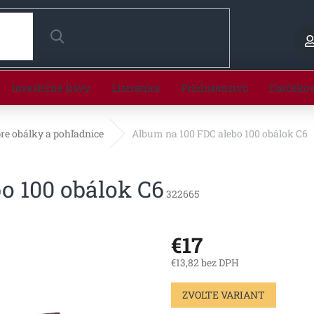
HĽADAŤ
Investičné kovy
Literatúra
Príslušenstvo
Darčeko
re obálky a pohľadnice
Album na 100 FDC alebo 100 obálok C6
o 100 obálok C6
322665
€17
€13,82 bez DPH
Jednotková
ZVOĽTE VARIANT
cena: