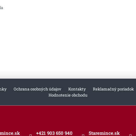
la
nky
Ochrana osobných údajov
Kontakty
Reklamačný poriadok
Hodnotenie obchodu
emince.sk
+421 903 650 940
Staremince.sk