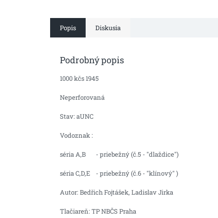
Popis
Diskusia
Podrobný popis
1000 kčs 1945
Neperforovaná
Stav: aUNC
Vodoznak :
séria A,B - priebežný (č.5 - "dlaždice")
séria C,D,E - priebežný (č.6 - "klínový" )
Autor:
Bedřich Fojtášek, Ladislav Jirka
Tlačiareň: TP NBČS Praha