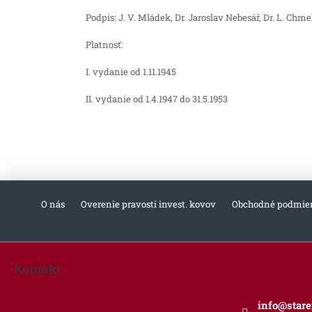
Podpis:
J. V. Mládek, Dr. Jaroslav Nebesář, Dr. L. Chme
Platnosť:
I. vydanie od 1.11.1945
II. vydanie od 1.4.1947 do 31.5.1953
O nás
Overenie pravosti invest. kovov
Obchodné podmie
Z
á
Kontakt
p
ä
info
@
star
t