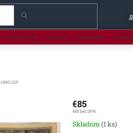
HĽADAŤ
Investičné kovy
Literatúra
Príslušenstvo
Darčeko
-1000-225
€85
€85 bez DPH
Jednotková
Skladom
(1 ks)
cena: