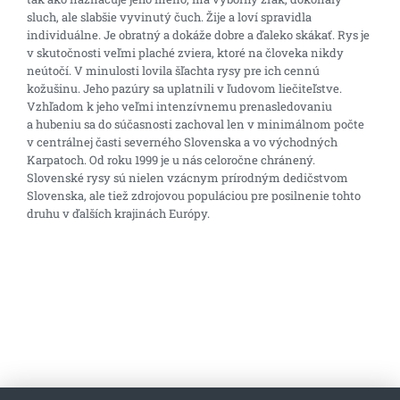
sluch, ale slabšie vyvinutý čuch. Žije a loví spravidla
individuálne. Je obratný a dokáže dobre a ďaleko skákať. Rys je
v skutočnosti veľmi plaché zviera, ktoré na človeka nikdy
neútočí. V minulosti lovila šľachta rysy pre ich cennú
kožušinu. Jeho pazúry sa uplatnili v ľudovom liečiteľstve.
Vzhľadom k jeho veľmi intenzívnemu prenasledovaniu
a hubeniu sa do súčasnosti zachoval len v minimálnom počte
v centrálnej časti severného Slovenska a vo východných
Karpatoch. Od roku 1999 je u nás celoročne chránený.
Slovenské rysy sú nielen vzácnym prírodným dedičstvom
Slovenska, ale tiež zdrojovou populáciou pre posilnenie tohto
druhu v ďalších krajinách Európy.