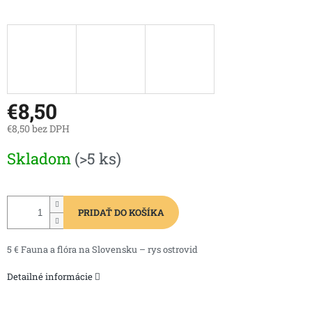
€8,50
€8,50 bez DPH
Jednotková
Skladom
(>5 ks)
cena:
PRIDAŤ DO KOŠÍKA
5 € Fauna a flóra na Slovensku – rys ostrovid
Detailné informácie