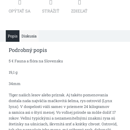
OPÝTAŤ SA
STRÁŽIŤ
ZDIEĽAŤ
Popis
Diskusia
Podrobný popis
5 € Fauna a flóra na Slovensku
19,1 g
34mm
Tiger našich lesov alebo prízrak. Aj takéto pomenovania
dostala naša najväčia mačkovitá šelma, rys ostrovid (Lynx
lynx). V dospelosti váži samec v priemere 24 kilogramov
a samica asi o štyri menej. Vo voľnej prírode sa môže dožiť 17
rokov. Veľmi typickými a nezameniteľnými znakmi rysa sú
štetinky na ušniciach, škvrnitá srsť a krátky chvost. Ostrovid,
tak ako naznačuje jeho meno, má výborný zrak, dokonalý