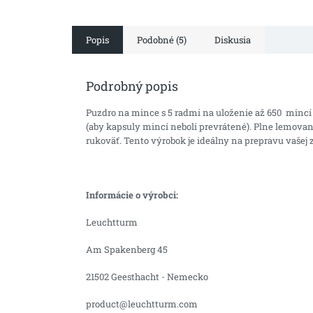
Popis
Podobné (5)
Diskusia
Podrobný popis
Puzdro na mince s 5 radmi na uloženie až 650 minc
(aby kapsuly mincí neboli prevrátené).
Plne lemovan
rukoväť.
Tento výrobok je ideálny na prepravu vašej z
Informácie o výrobci:
Leuchtturm
Am Spakenberg 45
21502 Geesthacht - Nemecko
product@leuchtturm.com