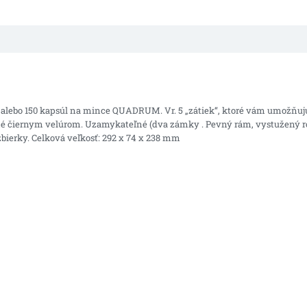
í alebo 150 kapsúl na mince QUADRUM.
Vr.
5 „zátiek“, ktoré vám umožňuj
é čiernym velúrom.
Uzamykateľné (dva zámky .
Pevný rám, vystužený r
bierky.
Celková veľkosť: 292 x 74 x 238 mm