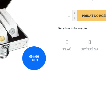
PRIDAŤ DO KOŠ
Detailné informácie
TLAČ
OPÝTAŤ SA
€34,99
–18 %