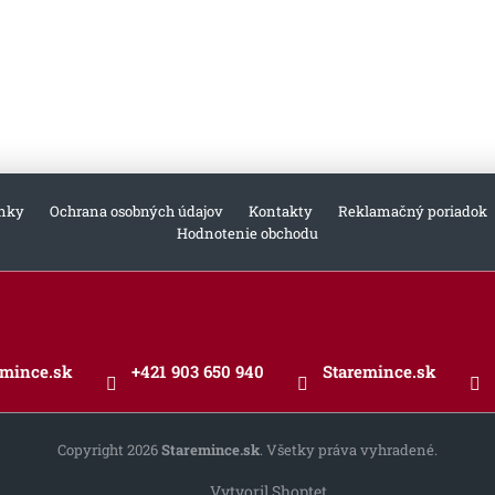
nky
Ochrana osobných údajov
Kontakty
Reklamačný poriadok
Hodnotenie obchodu
emince.sk
+421 903 650 940
Staremince.sk
Copyright 2026
Staremince.sk
. Všetky práva vyhradené.
Vytvoril Shoptet