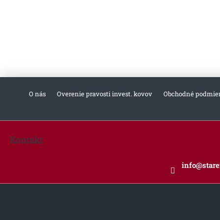
O nás
Overenie pravosti invest. kovov
Obchodné podmie
Z
á
Kontakt
p
ä
info
@
star
t
i
e