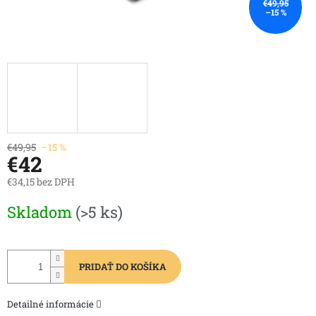
€49,95
–15 %
€49,95
–15 %
€42
€34,15 bez DPH
Jednotková
Skladom
(>5 ks)
cena:
PRIDAŤ DO KOŠÍKA
Detailné informácie