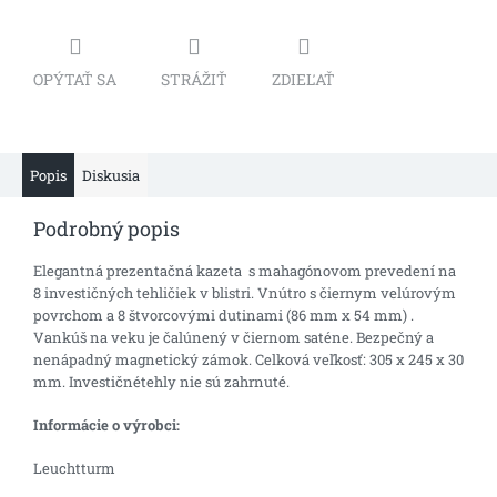
OPÝTAŤ SA
STRÁŽIŤ
ZDIEĽAŤ
Popis
Diskusia
Podrobný popis
Elegantná prezentačná kazeta s mahagónovom prevedení na
8 investičných tehličiek v blistri. Vnútro s čiernym velúrovým
povrchom a 8 štvorcovými dutinami (86 mm x 54 mm) .
Vankúš na veku je čalúnený v čiernom saténe. Bezpečný a
nenápadný magnetický zámok. Celková veľkosť: 305 x 245 x 30
mm. Investičnétehly nie sú zahrnuté.
Informácie o výrobci:
Leuchtturm