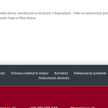
ého dreva, navrhnutá na 60 mincí v kapsuliach . Veko so saténovým poť
ule Grips a Ultra 41mm.
nky
Ochrana osobných údajov
Kontakty
Reklamačný poriadok
Hodnotenie obchodu