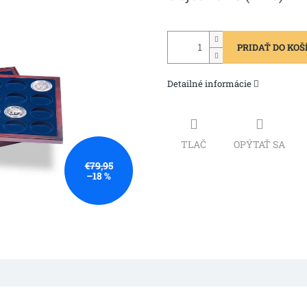
PRIDAŤ DO KOŠ
Detailné informácie
TLAČ
OPÝTAŤ SA
€79,95
–18 %