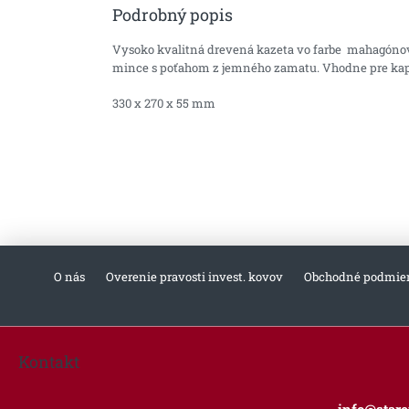
Podrobný popis
Vysoko kvalitná drevená kazeta vo farbe mahagónov
mince s poťahom z jemného zamatu. Vhodne pre kaps
330 x 270 x 55 mm
O nás
Overenie pravosti invest. kovov
Obchodné podmie
Z
á
Kontakt
p
ä