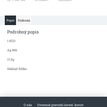
Popis
Diskusia
Podrobný popis
1 NZD
Ag 999
17,5g
Náklad 500ks
O nás
Overenie pravosti invest. kovov