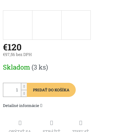
€120
€97,56 bez DPH
Jednotková
Skladom
(3 ks)
cena:
PRIDAŤ DO KOŠÍKA
Detailné informácie
OPÝTAŤ SA
STRÁŽIŤ
ZDIEĽAŤ