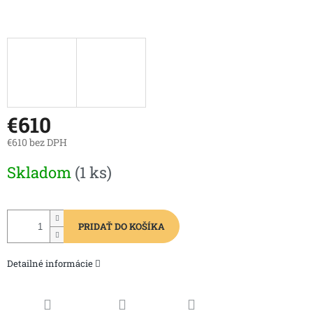
€610
€610 bez DPH
Jednotková
Skladom
(1 ks)
cena:
PRIDAŤ DO KOŠÍKA
Detailné informácie