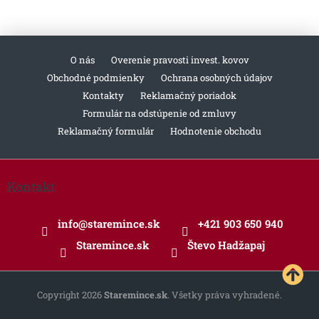
O nás
Overenie pravosti invest. kovov
Obchodné podmienky
Ochrana osobných údajov
Kontakty
Reklamačný poriadok
Formulár na odstúpenie od zmluvy
Reklamačný formulár
Hodnotenie obchodu
Z
á
Kontakt
p
ä
info
@
staremince.sk
+421 903 650 940
t
i
Staremince.sk
Števo Hadžapaj
e
Copyright 2026
Staremince.sk
. Všetky práva vyhradené.