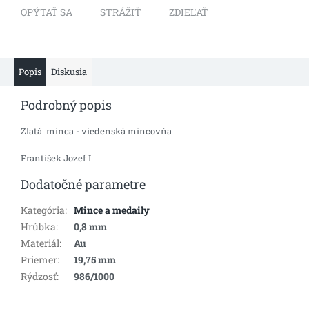
OPÝTAŤ SA
STRÁŽIŤ
ZDIEĽAŤ
Popis
Diskusia
Podrobný popis
Zlatá minca - viedenská mincovňa
František Jozef I
Dodatočné parametre
Kategória
:
Mince a medaily
Hrúbka
:
0,8 mm
Materiál
:
Au
Priemer
:
19,75 mm
Rýdzosť
:
986/1000