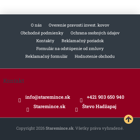
O nás
Overenie pravosti invest. kovov
Obchodné podmienky
Ochrana osobných údajov
Kontakty
Reklamačný poriadok
Formulár na odstúpenie od zmluvy
Reklamačný formulár
Hodnotenie obchodu
Z
á
Kontakt
p
ä
info
@
staremince.sk
+421 903 650 940
t
i
Staremince.sk
Števo Hadžapaj
e
Copyright 2026
Staremince.sk
. Všetky práva vyhradené.