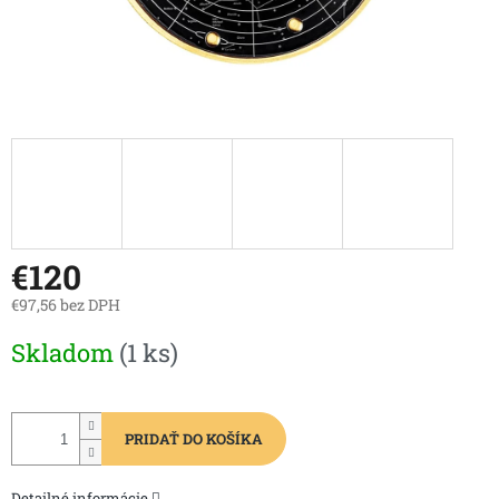
€120
€97,56 bez DPH
Jednotková
Skladom
(1 ks)
cena:
PRIDAŤ DO KOŠÍKA
Detailné informácie