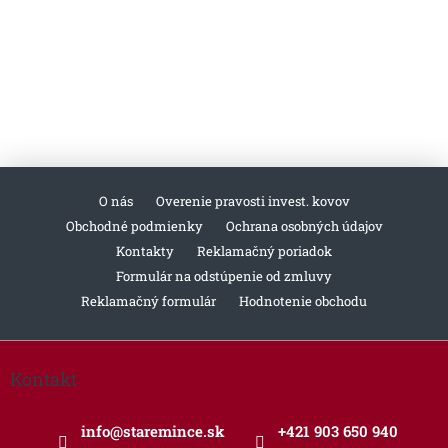
O nás
Overenie pravosti invest. kovov
Obchodné podmienky
Ochrana osobných údajov
Kontakty
Reklamačný poriadok
Formulár na odstúpenie od zmluvy
Reklamačný formulár
Hodnotenie obchodu
Z
á
Kontakt
p
ä
info
@
staremince.sk
+421 903 650 940
t