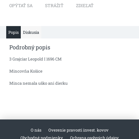
OPÝTAŤ SA
STRÁŽIŤ
ZDIEĽAŤ
Popis
Diskusia
Podrobný popis
3 Grajciar Leopold I 1696 CM
Mincovňa Košice
Minca nemala uško ani dierku
O nás
Overenie pravosti invest. kovov
Obchodné podmienky
Ochrana osobných údajov