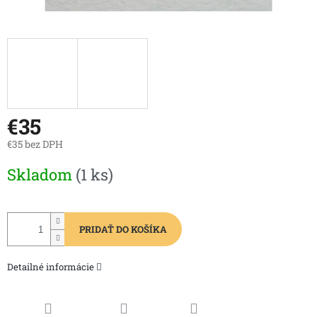
€35
€35 bez DPH
Jednotková
Skladom
(1 ks)
cena:
PRIDAŤ DO KOŠÍKA
Detailné informácie