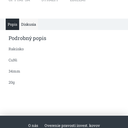
Popis
Diskusia
Podrobný popis
Rakúsko
CuNi
34mm
20g
O nás
Overenie pravosti invest. kovov