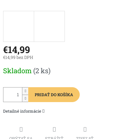
€14,99
€14,99 bez DPH
Jednotková
Skladom
(2 ks)
cena:
PRIDAŤ DO KOŠÍKA
Detailné informácie
OPÝTAŤ SA
STRÁŽIŤ
ZDIEĽAŤ