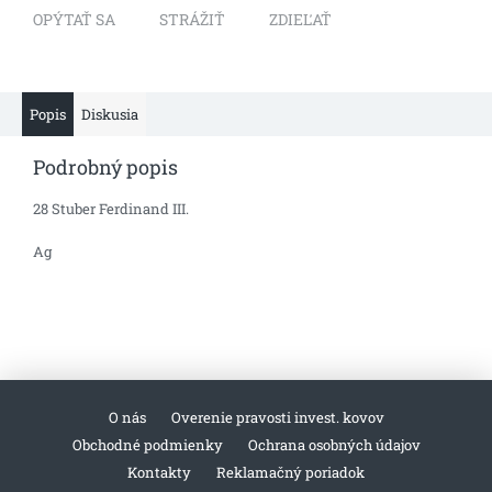
OPÝTAŤ SA
STRÁŽIŤ
ZDIEĽAŤ
Popis
Diskusia
Podrobný popis
28 Stuber Ferdinand III.
Ag
O nás
Overenie pravosti invest. kovov
Obchodné podmienky
Ochrana osobných údajov
Kontakty
Reklamačný poriadok