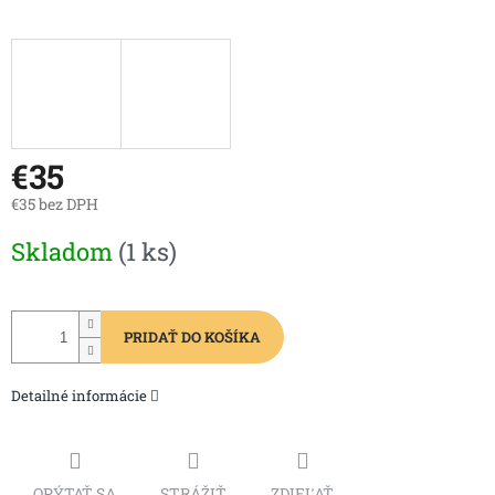
€35
€35 bez DPH
Jednotková
Skladom
(1 ks)
cena:
PRIDAŤ DO KOŠÍKA
Detailné informácie
OPÝTAŤ SA
STRÁŽIŤ
ZDIEĽAŤ