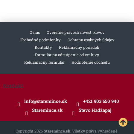
O nás
Overenie pravosti invest. kovov
Obchodné podmienky
Ochrana osobných údajov
Kontakty
Reklamačný poriadok
Formulár na odstúpenie od zmluvy
Reklamačný formulár
Hodnotenie obchodu
Z
á
Kontakt
p
ä
info
@
staremince.sk
+421 903 650 940
t
i
Staremince.sk
Števo Hadžapaj
e
Copyright 2026
Staremince.sk
. Všetky práva vyhradené.