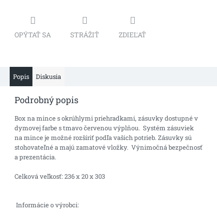
OPÝTAŤ SA
STRÁŽIŤ
ZDIEĽAŤ
Popis
Diskusia
Podrobný popis
Box na mince s okrúhlymi priehradkami, zásuvky dostupné v
dymovej farbe s tmavo červenou výplňou. Systém zásuviek
na mince je možné rozšíriť podľa vašich potrieb. Zásuvky sú
stohovateľné a majú zamatové vložky. Výnimočná bezpečnosť
a prezentácia.
Celková veľkosť: 236 x 20 x 303
Informácie o výrobci: