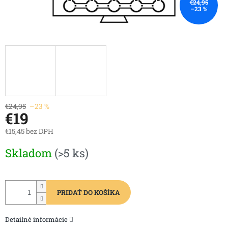
€24,95
–23 %
€24,95
–23 %
€19
€15,45 bez DPH
Jednotková
Skladom
(>5 ks)
cena:
PRIDAŤ DO KOŠÍKA
Detailné informácie