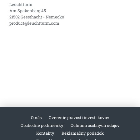
Leuchtturm
Am Spakenberg 45
21502 Geesthacht - Nemecko
product@leuchtturm.com
O nás
Overenie pravosti invest. kovov
Obchodné podmienky
Ochrana osobných údajov
Kontakty
Reklamačný poriadok