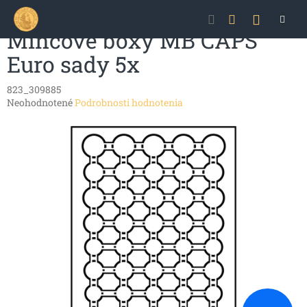
Prejsť
NÁKU
na
obsah
Mincové boxy MB CAPS
KOŠÍK
Euro sady 5x
823_309885
Priemerné
Neohodnotené
Podrobnosti hodnotenia
hodnotenie
produktu
je
0,0
z
5
hviezdičiek.