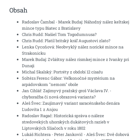
Obsah
Radoslav Čambal - Marek Budaj: Náhodný nález keltskej
mince typu Biatec z Bratislavy
Chris Rudd: Našiel Tom Togodumnusa?
Chris Rudd: Platil britský kráľ Augustovi zlato?
Lenka Cycoňová: Neobvyklý nález norické mince na
Strakonicku
Marek Budaj: Zvláštny nález rísmkej mince z Ivanky pri
Dunaji
Michal Skalský: Portréty z období 12 císařu
Soltézs Ferenc Gábor: Veľkonočné mystérium na
arpádovskom "nemom" obole
Jan Cihlář: Zajímyvý pražský groš Václava IV. -
chyboražba či nová obrazová varianta?
Aleš Švec: Zaujímavý variant saracénskeho denára
Ľudovíta I. z Anjou
Radoslav Ragač: Historická správa o náleze
stredovekých uhorských dukátových razieb v
Liptovských Sliačoch v roku 1802
Lukáš Richtera - Peter Jankovič - Aleš Švec: Dvě dobová