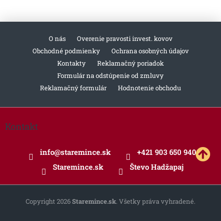
O nás
Overenie pravosti invest. kovov
Obchodné podmienky
Ochrana osobných údajov
Kontakty
Reklamačný poriadok
Formulár na odstúpenie od zmluvy
Reklamačný formulár
Hodnotenie obchodu
Z
á
Kontakt
p
ä
info
@
staremince.sk
+421 903 650 940
t
i
Staremince.sk
Števo Hadžapaj
e
Copyright 2026
Staremince.sk
. Všetky práva vyhradené.