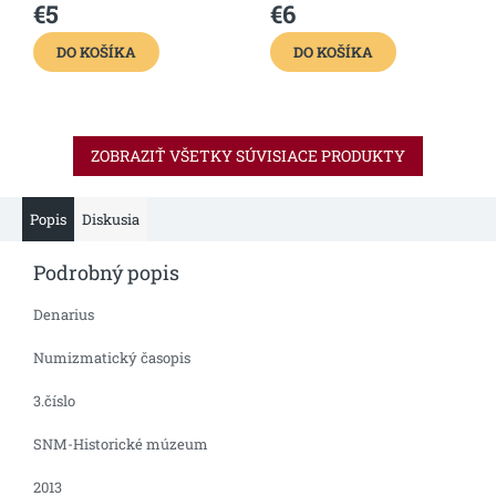
€5
€6
DO KOŠÍKA
DO KOŠÍKA
ZOBRAZIŤ VŠETKY SÚVISIACE PRODUKTY
Popis
Diskusia
Podrobný popis
Denarius
Numizmatický časopis
3.číslo
SNM-Historické múzeum
2013