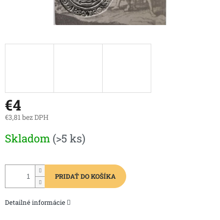
€4
€3,81 bez DPH
Jednotková
Skladom
(>5 ks)
cena:
PRIDAŤ DO KOŠÍKA
Detailné informácie