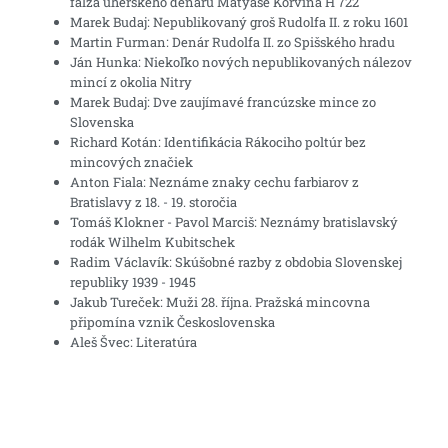
falza uherského denáru Matyáše Korvína H 722
Marek Budaj: Nepublikovaný groš Rudolfa II. z roku 1601
Martin Furman: Denár Rudolfa II. zo Spišského hradu
Ján Hunka: Niekoľko nových nepublikovaných nálezov
mincí z okolia Nitry
Marek Budaj: Dve zaujímavé francúzske mince zo
Slovenska
Richard Kotán: Identifikácia Rákociho poltúr bez
mincových značiek
Anton Fiala: Neznáme znaky cechu farbiarov z
Bratislavy z 18. - 19. storočia
Tomáš Klokner - Pavol Marciš: Neznámy bratislavský
rodák Wilhelm Kubitschek
Radim Václavík: Skúšobné razby z obdobia Slovenskej
republiky 1939 - 1945
Jakub Tureček: Muži 28. října. Pražská mincovna
připomína vznik Československa
Aleš Švec: Literatúra