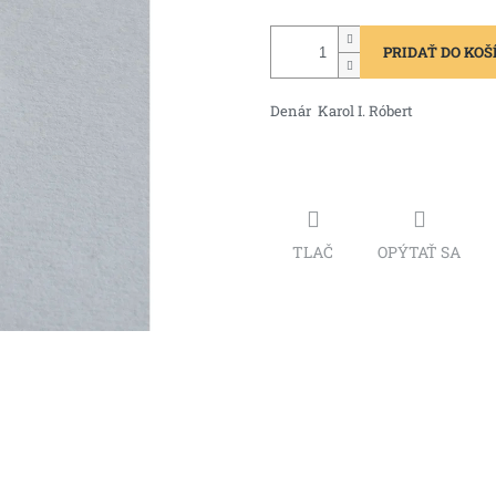
PRIDAŤ DO KOŠ
Denár Karol I. Róbert
TLAČ
OPÝTAŤ SA