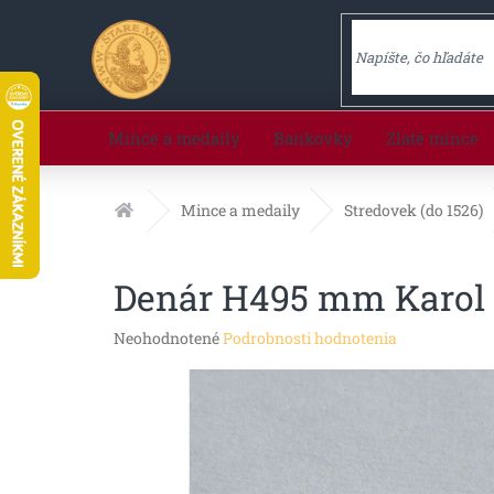
Prejsť
na
obsah
Mince a medaily
Bankovky
Zlaté mince
Domov
Mince a medaily
Stredovek (do 1526)
Denár H495 mm Karol I
Priemerné
Neohodnotené
Podrobnosti hodnotenia
hodnotenie
produktu
je
0,0
z
5
hviezdičiek.