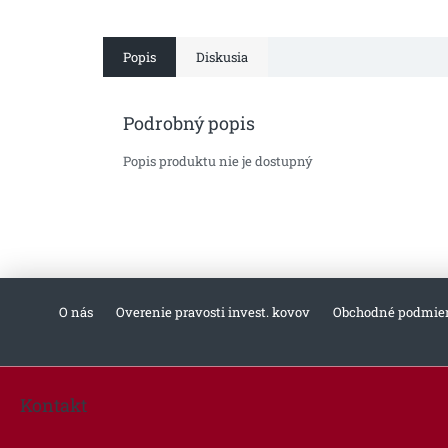
Popis
Diskusia
Podrobný popis
Popis produktu nie je dostupný
O nás
Overenie pravosti invest. kovov
Obchodné podmie
Z
á
Kontakt
p
ä