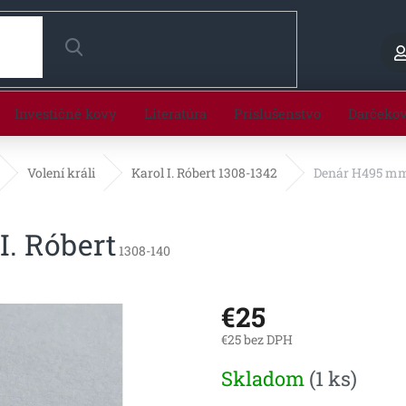
HĽADAŤ
Investičné kovy
Literatúra
Príslušenstvo
Darčeko
Volení králi
Karol I. Róbert 1308-1342
Denár H495 mm 
. Róbert
1308-140
€25
€25 bez DPH
Jednotková
Skladom
(1 ks)
cena: