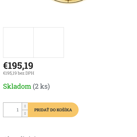
€195,19
€195,19 bez DPH
Jednotková
Skladom
(2 ks)
cena:
PRIDAŤ DO KOŠÍKA