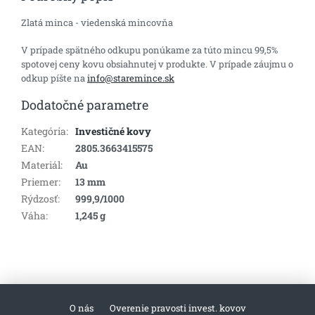
Zlatá minca - viedenská mincovňa
V prípade spätného odkupu ponúkame za túto mincu 99,5%
spotovej ceny kovu obsiahnutej v produkte. V prípade záujmu o
odkup píšte na
info@staremince.sk
Dodatočné parametre
Kategória
:
Investičné kovy
EAN
:
2805.3663415575
Materiál
:
Au
Priemer
:
13 mm
Rýdzosť
:
999,9/1000
Váha
:
1,245 g
O nás
Overenie pravosti invest. kovov