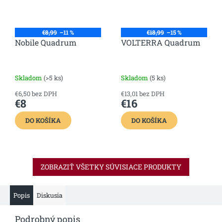
€8,99
–11 %
€18,99
–15 %
Nobile Quadrum
VOLTERRA Quadrum
Skladom
(>5 ks)
Skladom
(5 ks)
€6,50 bez DPH
€13,01 bez DPH
€8
€16
DO KOŠÍKA
DO KOŠÍKA
ZOBRAZIŤ VŠETKY SÚVISIACE PRODUKTY
Popis
Diskusia
Podrobný popis