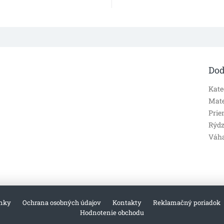
Dod
Kate
Mate
Prie
Rýdz
Váh
nky
Ochrana osobných údajov
Kontakty
Reklamačný poriadok
Hodnotenie obchodu