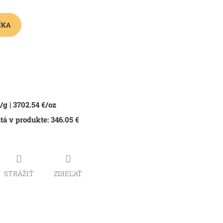
ÍKA
/g |
3702.54
€/oz
tá v produkte:
346.05
€
STRÁŽIŤ
ZDIEĽAŤ