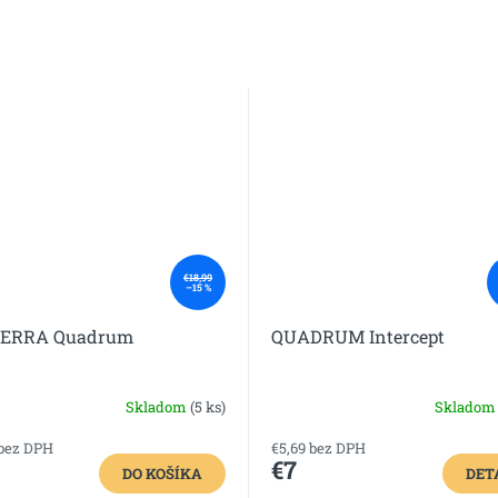
€18,99
–15 %
ERRA Quadrum
QUADRUM Intercept
Skladom
(5 ks)
Sklado
 bez DPH
€5,69 bez DPH
€7
DO KOŠÍKA
DET