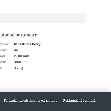
atočné parametre
gória
:
Investičné kovy
riál
:
Au
mer
:
19,00 mm
osť
:
900/1000
a
:
3,23 g
Formulár na odstúpenie od zmluvy
Reklamačný formulár