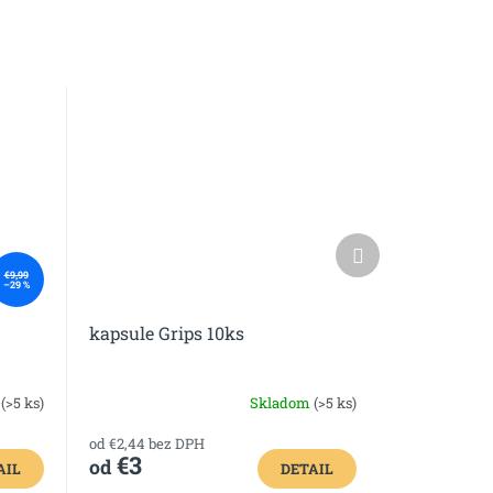
Ďalší
produkt
€9,99
–29 %
kapsule Grips 10ks
m
(>5 ks)
Skladom
(>5 ks)
od €2,44 bez DPH
€3
od
AIL
DETAIL