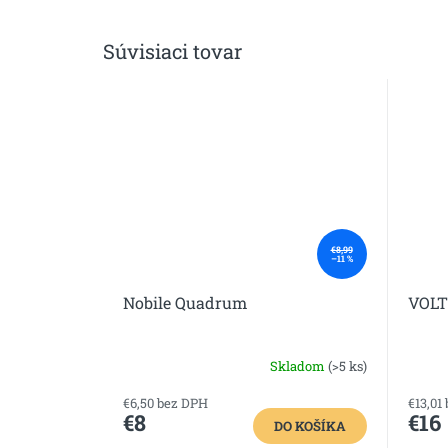
Súvisiaci tovar
€8,99
–11 %
Nobile Quadrum
VOLT
Skladom
(>5 ks)
€6,50 bez DPH
€13,01
€8
€16
DO KOŠÍKA