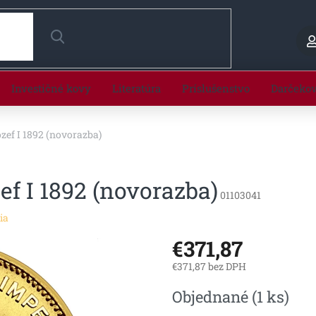
HĽADAŤ
Investičné kovy
Literatúra
Príslušenstvo
Darčeko
ozef I 1892 (novorazba)
ef I 1892 (novorazba)
01103041
ia
€371,87
€371,87 bez DPH
Jednotková
Objednané
(1 ks)
cena: