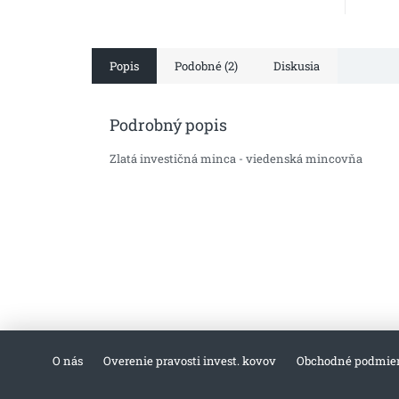
Popis
Podobné (2)
Diskusia
Podrobný popis
Zlatá investičná minca - viedenská mincovňa
O nás
Overenie pravosti invest. kovov
Obchodné podmie