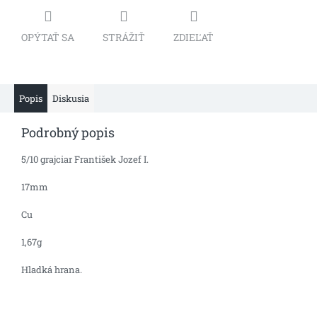
OPÝTAŤ SA
STRÁŽIŤ
ZDIEĽAŤ
Popis
Diskusia
Podrobný popis
5/10 grajciar František Jozef I.
17mm
Cu
1,67g
Hladká hrana.