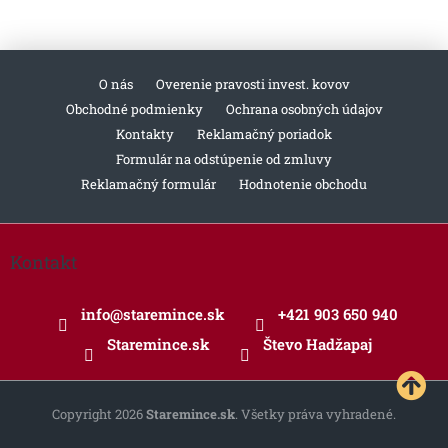
O nás
Overenie pravosti invest. kovov
Obchodné podmienky
Ochrana osobných údajov
Kontakty
Reklamačný poriadok
Formulár na odstúpenie od zmluvy
Reklamačný formulár
Hodnotenie obchodu
Z
á
Kontakt
p
ä
info
@
staremince.sk
+421 903 650 940
t
i
Staremince.sk
Števo Hadžapaj
e
Copyright 2026
Staremince.sk
. Všetky práva vyhradené.