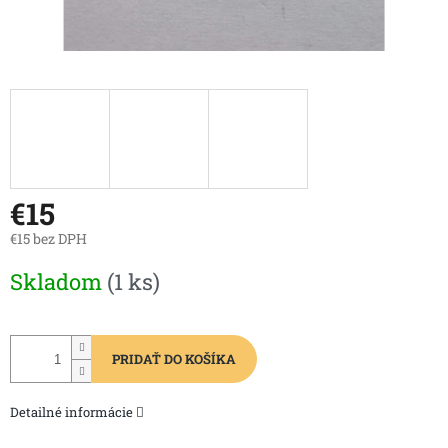
€15
€15 bez DPH
Jednotková
Skladom
(1 ks)
cena:
PRIDAŤ DO KOŠÍKA
Detailné informácie