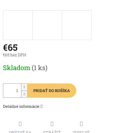
€65
€65 bez DPH
Jednotková
Skladom
(1 ks)
cena:
PRIDAŤ DO KOŠÍKA
Detailné informácie
OPÝTAŤ SA
STRÁŽIŤ
ZDIEĽAŤ