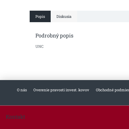
Popis
Diskusia
Podrobný popis
UNC
O nás
Overenie pravosti invest. kovov
Obchodné podmie
Z
á
Kontakt
p
ä