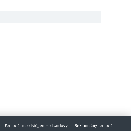
Formulár na odstúpenie od zmluvy
Reklamačný formulár