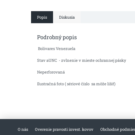
Popis
Diskusia
Podrobný popis
Bolivares Venezuela
Stav aUNC - zvlnenie v mieste ochrannej pásky
Neperforovaná
Ilustračná foto ( sériové číslo sa môže líšiť)
O nás
Overenie pravosti invest. kovov
Obchodné podmie