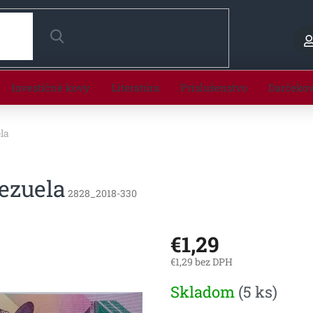
HĽADAŤ
Investičné kovy
Literatúra
Príslušenstvo
Darčeko
la
ezuela
2828_2018-330
€1,29
€1,29 bez DPH
Jednotková
Skladom
(5 ks)
cena: